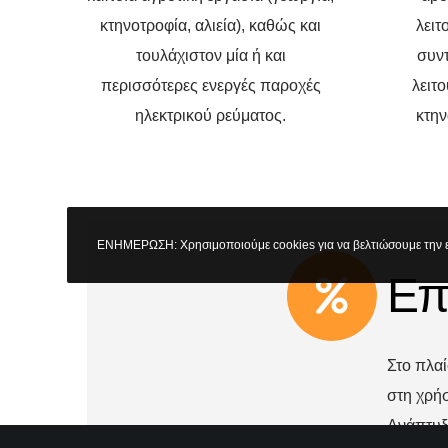
κτηνοτροφία, αλιεία), καθώς και
λειτ
τουλάχιστον μία ή και
συν
περισσότερες ενεργές παροχές
λειτ
ηλεκτρικού ρεύματος.
κτην
ΕΝΗΜΕΡΩΣΗ: Χρησιμοποιούμε cookies για να βελτιώσουμε την ε
Επ
Στο πλα
στη χρή
Ανάπτυξη