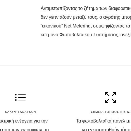
Αντιμετωπίζοντας το ζήτημα των διαφορετ
δεν γειτνιάζουν μεταξύ τους, ο αγρότης μπο
“εικονικού” Net Metering, συμψηφίζοντας τ
και μόνο Φωτοβολταϊκού Συστήματος, ανεξά
ΚΑΛΥΨΗ ΑΝΑΓΚΩΝ
ΣΗΜΕΙΑ ΤΟΠΟΘΕΤΗΣΗΣ
κτρική ενέργεια για την
Τα φωτοβολταϊκά πάνελ μ
ευση των χωραφιών, τη
να εγκατασταθούν τόσο