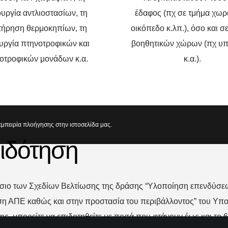
ουργία αντλιοστασίων, τη
έδαφος (πχ σε τμήμα χωρ
τήρηση θερμοκηπίων, τη
οικόπεδο κ.λπ.), όσο και σ
ουργία πτηνοτροφικών και
βοηθητικών χώρων (πχ υ
οτροφικών μονάδων κ.α.
κ.α.).
μπειρία πλοήγησης στην ιστοσελίδα μας.
ιδότηση
ίσιο των Σχεδίων Βελτίωσης της δράσης “Υλοποίηση επενδύσ
ση ΑΠΕ καθώς και στην προστασία του περιβάλλοντος” του Υπο
ς, μπορείτε να επιδοτηθείτε με ποσά που φτάνουν έως και το 