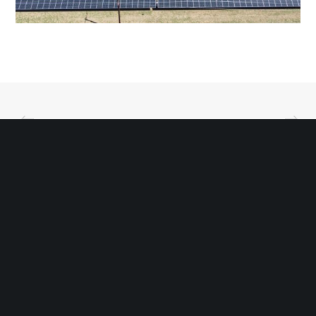
Σχετικά Με Εμάς
Εταιρικό Προφίλ
Τα έργα μας